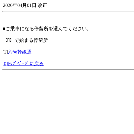
2026年04月01日 改正
■ご乗車になる停留所を選んでください。
【ﾛ】
で始まる停留所
[1]
六号幹線通
[0]ﾄｯﾌﾟﾍﾟｰｼﾞに戻る