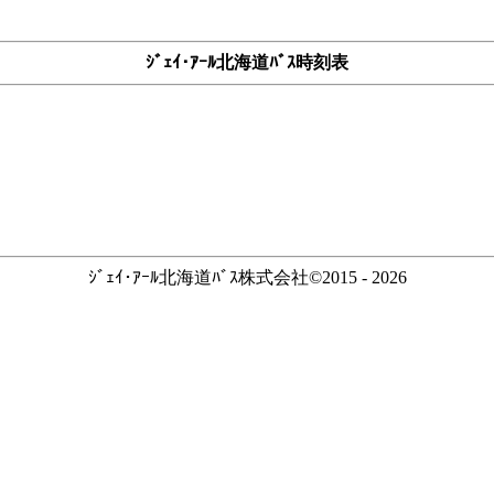
ｼﾞｪｲ･ｱｰﾙ北海道ﾊﾞｽ時刻表
ｼﾞｪｲ･ｱｰﾙ北海道ﾊﾞｽ株式会社©2015 - 2026