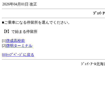
2026年04月01日 改正
ｼﾞｪｲ
■ご乗車になる停留所を選んでください。
【ｹ】
で始まる停留所
[1]
啓成高校前
[2]
啓明ターミナル
[0]ﾄｯﾌﾟﾍﾟｰｼﾞに戻る
ｼﾞｪｲ･ｱｰﾙ北海