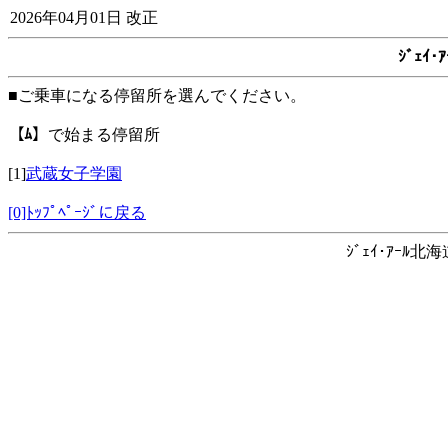
2026年04月01日 改正
ｼﾞｪｲ
■ご乗車になる停留所を選んでください。
【ﾑ】
で始まる停留所
[1]
武蔵女子学園
[0]ﾄｯﾌﾟﾍﾟｰｼﾞに戻る
ｼﾞｪｲ･ｱｰﾙ北海