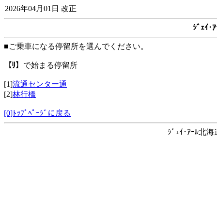
2026年04月01日 改正
ｼﾞｪｲ
■ご乗車になる停留所を選んでください。
【ﾘ】
で始まる停留所
[1]
流通センター通
[2]
林行橋
[0]ﾄｯﾌﾟﾍﾟｰｼﾞに戻る
ｼﾞｪｲ･ｱｰﾙ北海