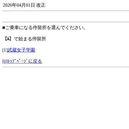
2026年04月01日 改正
■ご乗車になる停留所を選んでください。
【ﾑ】
で始まる停留所
[1]
武蔵女子学園
[0]ﾄｯﾌﾟﾍﾟｰｼﾞに戻る