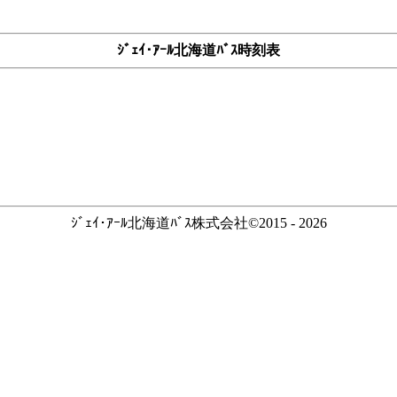
ｼﾞｪｲ･ｱｰﾙ北海道ﾊﾞｽ時刻表
ｼﾞｪｲ･ｱｰﾙ北海道ﾊﾞｽ株式会社©2015 - 2026