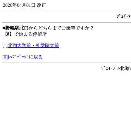
2026年04月01日 改正
ｼﾞｪｲ
■
野幌駅北口
からどちらまでご乗車ですか？
【ﾎ】
で始まる停留所
[1]
北翔大学前・札学院大前
[0]ﾄｯﾌﾟﾍﾟｰｼﾞに戻る
ｼﾞｪｲ･ｱｰﾙ北海