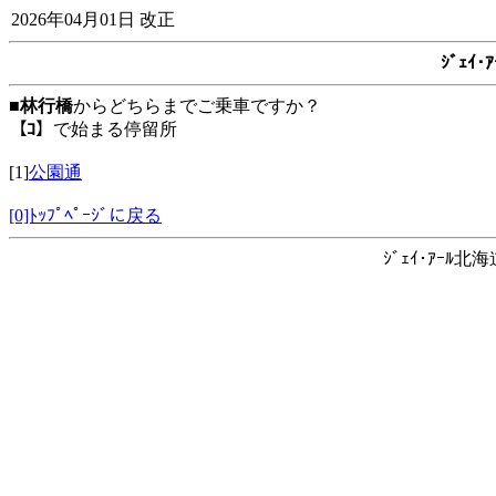
2026年04月01日 改正
ｼﾞｪｲ
■
林行橋
からどちらまでご乗車ですか？
【ｺ】
で始まる停留所
[1]
公園通
[0]ﾄｯﾌﾟﾍﾟｰｼﾞに戻る
ｼﾞｪｲ･ｱｰﾙ北海