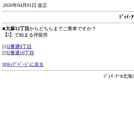
2026年04月01日 改正
ｼﾞｪｲ
■
大麻12丁目
からどちらまでご乗車ですか？
【ﾆ】
で始まる停留所
[1]
2番通9丁目
[2]
2番通10丁目
[0]ﾄｯﾌﾟﾍﾟｰｼﾞに戻る
ｼﾞｪｲ･ｱｰﾙ北海