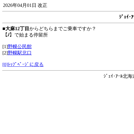
2026年04月01日 改正
ｼﾞｪｲ
■
大麻12丁目
からどちらまでご乗車ですか？
【ﾉ】
で始まる停留所
[1]
野幌公民館
[2]
野幌駅北口
[0]ﾄｯﾌﾟﾍﾟｰｼﾞに戻る
ｼﾞｪｲ･ｱｰﾙ北海