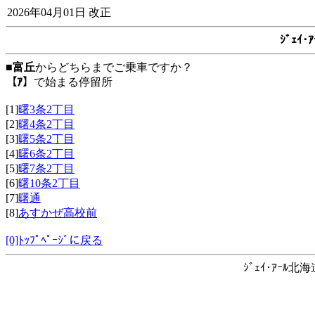
2026年04月01日 改正
ｼﾞｪｲ
■
富丘
からどちらまでご乗車ですか？
【ｱ】
で始まる停留所
[1]
曙3条2丁目
[2]
曙4条2丁目
[3]
曙5条2丁目
[4]
曙6条2丁目
[5]
曙7条2丁目
[6]
曙10条2丁目
[7]
曙通
[8]
あすかぜ高校前
[0]ﾄｯﾌﾟﾍﾟｰｼﾞに戻る
ｼﾞｪｲ･ｱｰﾙ北海