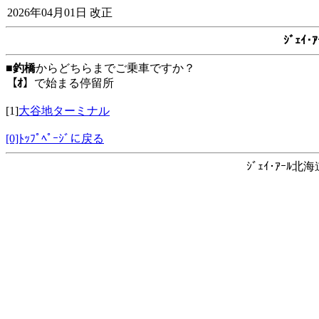
2026年04月01日 改正
ｼﾞｪｲ
■
釣橋
からどちらまでご乗車ですか？
【ｵ】
で始まる停留所
[1]
大谷地ターミナル
[0]ﾄｯﾌﾟﾍﾟｰｼﾞに戻る
ｼﾞｪｲ･ｱｰﾙ北海