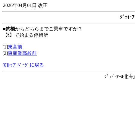
2026年04月01日 改正
ｼﾞｪｲ
■
釣橋
からどちらまでご乗車ですか？
【ﾋ】
で始まる停留所
[1]
東高前
[2]
東商業高校前
[0]ﾄｯﾌﾟﾍﾟｰｼﾞに戻る
ｼﾞｪｲ･ｱｰﾙ北海