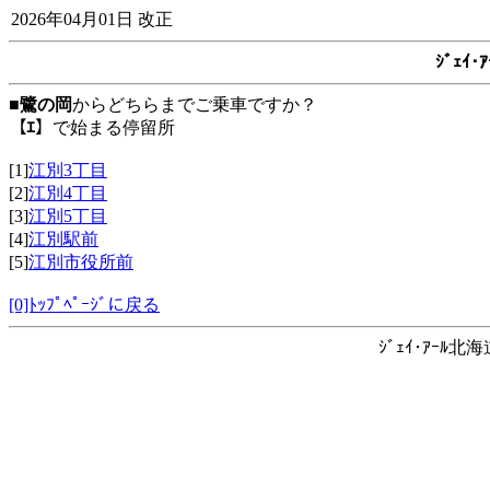
2026年04月01日 改正
ｼﾞｪｲ
■
鷺の岡
からどちらまでご乗車ですか？
【ｴ】
で始まる停留所
[1]
江別3丁目
[2]
江別4丁目
[3]
江別5丁目
[4]
江別駅前
[5]
江別市役所前
[0]ﾄｯﾌﾟﾍﾟｰｼﾞに戻る
ｼﾞｪｲ･ｱｰﾙ北海