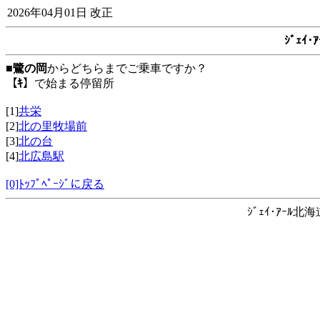
2026年04月01日 改正
ｼﾞｪｲ
■
鷺の岡
からどちらまでご乗車ですか？
【ｷ】
で始まる停留所
[1]
共栄
[2]
北の里牧場前
[3]
北の台
[4]
北広島駅
[0]ﾄｯﾌﾟﾍﾟｰｼﾞに戻る
ｼﾞｪｲ･ｱｰﾙ北海