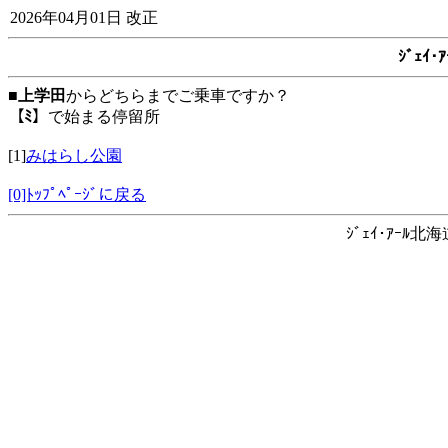
2026年04月01日 改正
ｼﾞｪｲ
■
上学田
からどちらまでご乗車ですか？
【ﾐ】
で始まる停留所
[1]
みはらし公園
[0]ﾄｯﾌﾟﾍﾟｰｼﾞに戻る
ｼﾞｪｲ･ｱｰﾙ北海