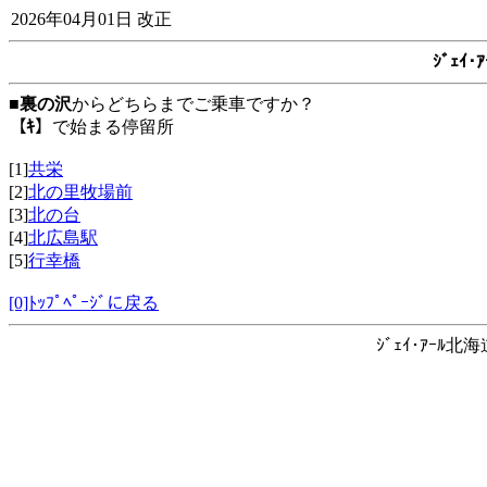
2026年04月01日 改正
ｼﾞｪｲ
■
裏の沢
からどちらまでご乗車ですか？
【ｷ】
で始まる停留所
[1]
共栄
[2]
北の里牧場前
[3]
北の台
[4]
北広島駅
[5]
行幸橋
[0]ﾄｯﾌﾟﾍﾟｰｼﾞに戻る
ｼﾞｪｲ･ｱｰﾙ北海