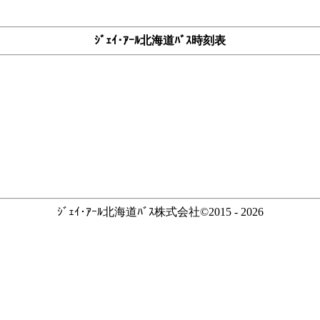
ｼﾞｪｲ･ｱｰﾙ北海道ﾊﾞｽ時刻表
ｼﾞｪｲ･ｱｰﾙ北海道ﾊﾞｽ株式会社©2015 - 2026