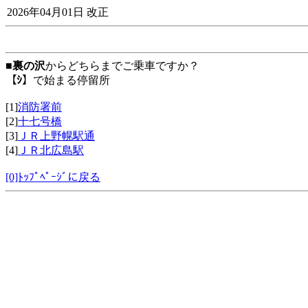
2026年04月01日 改正
■
裏の沢
からどちらまでご乗車ですか？
【ｼ】
で始まる停留所
[1]
消防署前
[2]
十七号橋
[3]
ＪＲ上野幌駅通
[4]
ＪＲ北広島駅
[0]ﾄｯﾌﾟﾍﾟｰｼﾞに戻る