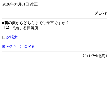
2026年04月01日 改正
ｼﾞｪｲ
■
裏の沢
からどちらまでご乗車ですか？
【ﾕ】
で始まる停留所
[1]
夕張太
[0]ﾄｯﾌﾟﾍﾟｰｼﾞに戻る
ｼﾞｪｲ･ｱｰﾙ北海