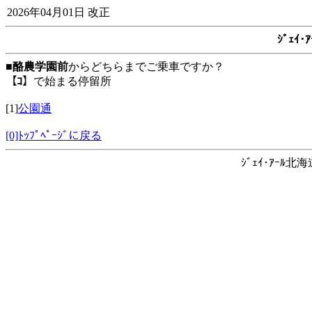
2026年04月01日 改正
ｼﾞｪｲ
■
酪農学園前
からどちらまでご乗車ですか？
【ｺ】
で始まる停留所
[1]
公園通
[0]ﾄｯﾌﾟﾍﾟｰｼﾞに戻る
ｼﾞｪｲ･ｱｰﾙ北海