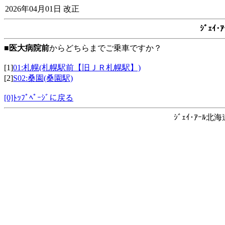
2026年04月01日 改正
ｼﾞｪｲ
■
医大病院前
からどちらまでご乗車ですか？
[1]
01:札幌(札幌駅前【旧ＪＲ札幌駅】)
[2]
S02:桑園(桑園駅)
[0]ﾄｯﾌﾟﾍﾟｰｼﾞに戻る
ｼﾞｪｲ･ｱｰﾙ北海