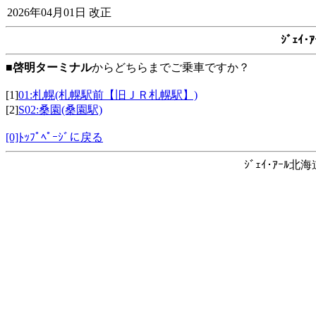
2026年04月01日 改正
ｼﾞｪｲ
■
啓明ターミナル
からどちらまでご乗車ですか？
[1]
01:札幌(札幌駅前【旧ＪＲ札幌駅】)
[2]
S02:桑園(桑園駅)
[0]ﾄｯﾌﾟﾍﾟｰｼﾞに戻る
ｼﾞｪｲ･ｱｰﾙ北海