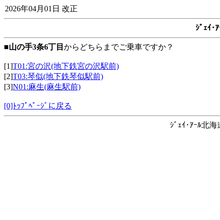
2026年04月01日 改正
ｼﾞｪｲ
■
山の手3条6丁目
からどちらまでご乗車ですか？
[1]
T01:宮の沢(地下鉄宮の沢駅前)
[2]
T03:琴似(地下鉄琴似駅前)
[3]
N01:麻生(麻生駅前)
[0]ﾄｯﾌﾟﾍﾟｰｼﾞに戻る
ｼﾞｪｲ･ｱｰﾙ北海