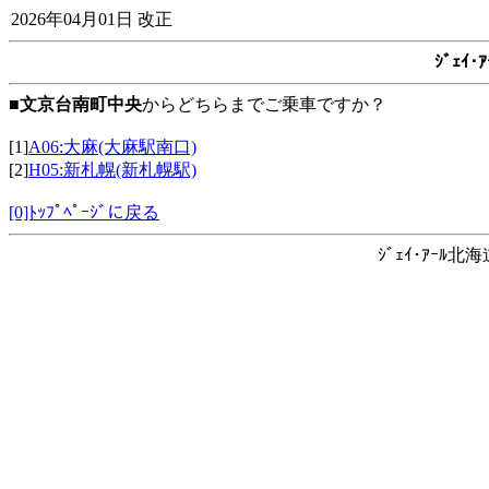
2026年04月01日 改正
ｼﾞｪｲ
■
文京台南町中央
からどちらまでご乗車ですか？
[1]
A06:大麻(大麻駅南口)
[2]
H05:新札幌(新札幌駅)
[0]ﾄｯﾌﾟﾍﾟｰｼﾞに戻る
ｼﾞｪｲ･ｱｰﾙ北海