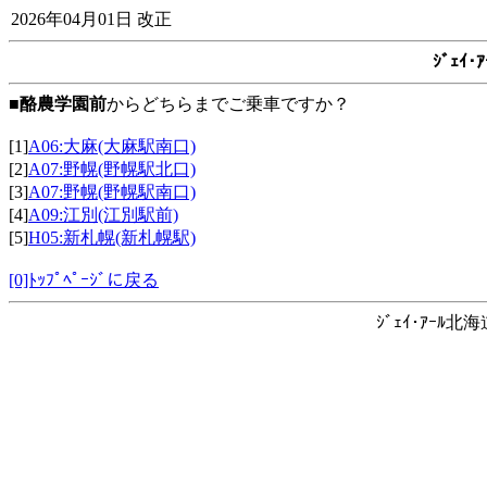
2026年04月01日 改正
ｼﾞｪｲ
■
酪農学園前
からどちらまでご乗車ですか？
[1]
A06:大麻(大麻駅南口)
[2]
A07:野幌(野幌駅北口)
[3]
A07:野幌(野幌駅南口)
[4]
A09:江別(江別駅前)
[5]
H05:新札幌(新札幌駅)
[0]ﾄｯﾌﾟﾍﾟｰｼﾞに戻る
ｼﾞｪｲ･ｱｰﾙ北海