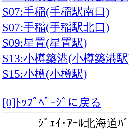
S07:手稲(手稲駅南口)
S07:手稲(手稲駅北口)
S09:星置(星置駅)
S13:小樽築港(小樽築港駅
S15:小樽(小樽駅)
[0]ﾄｯﾌﾟﾍﾟｰｼﾞに戻る
ｼﾞｪｲ･ｱｰﾙ北海道ﾊﾞ