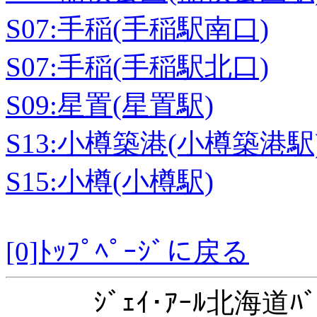
S07:手稲(手稲駅南口)
S07:手稲(手稲駅北口)
S09:星置(星置駅)
S13:小樽築港(小樽築港駅
S15:小樽(小樽駅)
[0]ﾄｯﾌﾟﾍﾟｰｼﾞに戻る
ｼﾞｪｲ･ｱｰﾙ北海道ﾊﾞ