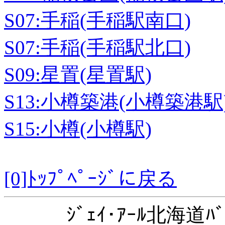
S07:手稲(手稲駅南口)
S07:手稲(手稲駅北口)
S09:星置(星置駅)
S13:小樽築港(小樽築港駅
S15:小樽(小樽駅)
[0]ﾄｯﾌﾟﾍﾟｰｼﾞに戻る
ｼﾞｪｲ･ｱｰﾙ北海道ﾊﾞ