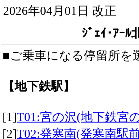
2026年04月01日 改正
ｼﾞｪｲ･ｱ
■ご乗車になる停留所を
【地下鉄駅】
[1]
T01:宮の沢(地下鉄宮
[2]
T02:発寒南(発寒南駅前