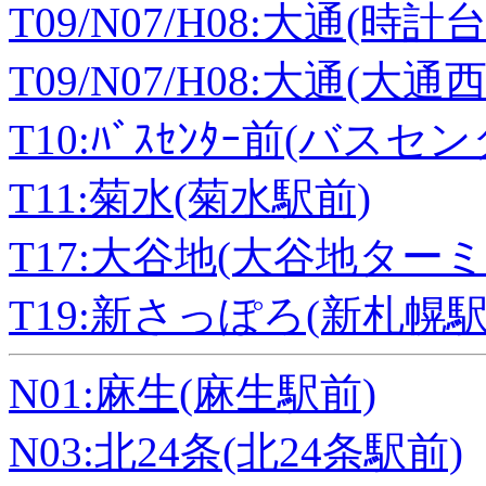
T09/N07/H08:大通(時計
T09/N07/H08:大通(大通
T10:ﾊﾞｽｾﾝﾀｰ前(バスセ
T11:菊水(菊水駅前)
T17:大谷地(大谷地ターミ
T19:新さっぽろ(新札幌駅
N01:麻生(麻生駅前)
N03:北24条(北24条駅前)