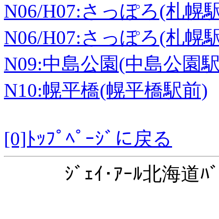
N06/H07:さっぽろ(札
N06/H07:さっぽろ(札幌
N09:中島公園(中島公園駅
N10:幌平橋(幌平橋駅前)
[0]ﾄｯﾌﾟﾍﾟｰｼﾞに戻る
ｼﾞｪｲ･ｱｰﾙ北海道ﾊﾞ