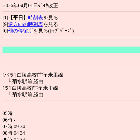
2026年04月01日ﾀﾞｲﾔ改正
[1]
【平日】
時刻表
を見る
[9]
逆方向の時刻表
を見る
[0]
他の停留所
を見る(ﾄｯﾌﾟﾍﾟｰｼﾞ)
[バ５] 白陵高校前行 米里線
└ 菊水駅前 経由
[５] 白陵高校前行 米里線
└ 菊水駅前 経由
05時
-
06時
-
07時
09
34
08時
04
34
09時
04
34