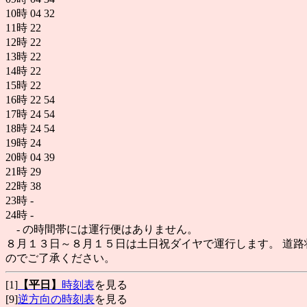
10時
04
32
11時
22
12時
22
13時
22
14時
22
15時
22
16時
22
54
17時
24
54
18時
24
54
19時
24
20時
04
39
21時
29
22時
38
23時
-
24時
-
- の時間帯には運行便はありません。
８月１３日～８月１５日は土日祝ダイヤで運行します。 道路
のでご了承ください。
[1]
【平日】
時刻表
を見る
[9]
逆方向の時刻表
を見る