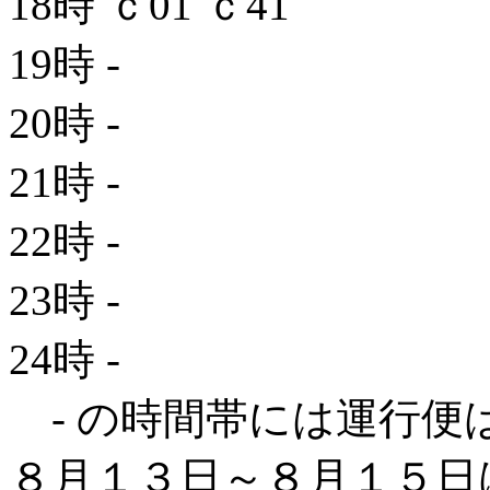
18時
ｃ01
ｃ41
19時
-
20時
-
21時
-
22時
-
23時
-
24時
-
- の時間帯には運行便
８月１３日～８月１５日