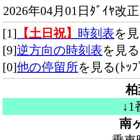
2026年04月01日ﾀﾞｲﾔ改正
[1]
【土日祝】
時刻表
を見
[9]
逆方向の時刻表
を見る
[0]
他の停留所
を見る(ﾄｯﾌﾟ
柏
↓
南