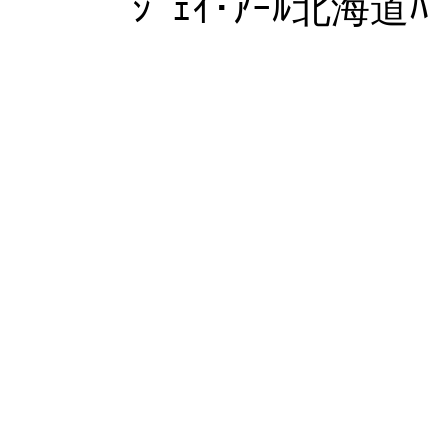
ｼﾞｪｲ･ｱｰﾙ北海道ﾊﾞ