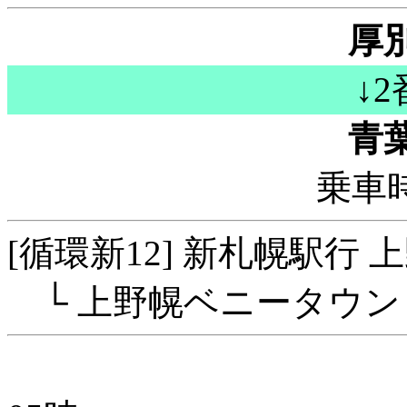
厚
↓
青
乗車時
[循環新12] 新札幌駅行 
└ 上野幌ベニータウン