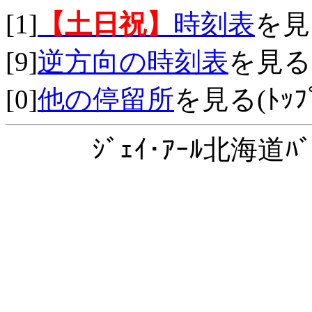
[1]
【土日祝】
時刻表
を見
[9]
逆方向の時刻表
を見る
[0]
他の停留所
を見る(ﾄｯﾌﾟ
ｼﾞｪｲ･ｱｰﾙ北海道ﾊﾞ