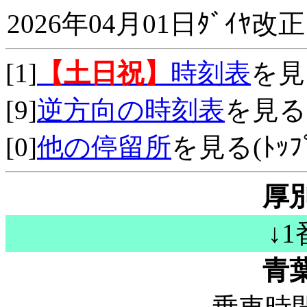
2026年04月01日ﾀﾞｲﾔ改正
[1]
【土日祝】
時刻表
を見
[9]
逆方向の時刻表
を見る
[0]
他の停留所
を見る(ﾄｯﾌﾟ
厚
↓
青