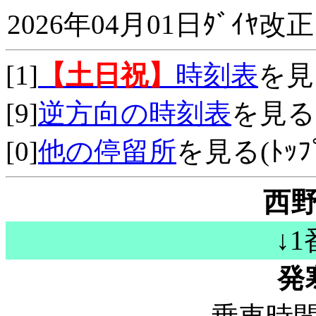
2026年04月01日ﾀﾞｲﾔ改正
[1]
【土日祝】
時刻表
を見
[9]
逆方向の時刻表
を見る
[0]
他の停留所
を見る(ﾄｯﾌﾟ
西野
↓
発