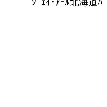
ｼﾞｪｲ･ｱｰﾙ北海道ﾊﾞ