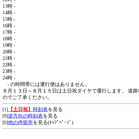
13時
-
14時
-
15時
-
16時
-
17時
-
18時
-
19時
-
20時
-
21時
-
22時
-
23時
-
24時
-
- の時間帯には運行便はありません。
８月１３日～８月１５日は土日祝ダイヤで運行します。 道路
のでご了承ください。
[1]
【土日祝】
時刻表
を見る
[9]
逆方向の時刻表
を見る
[0]
他の停留所
を見る(ﾄｯﾌﾟﾍﾟｰｼﾞ)