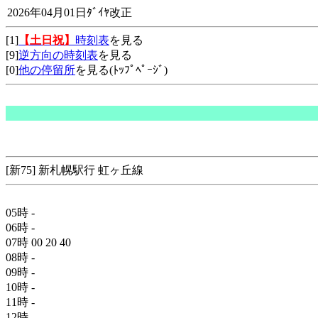
2026年04月01日ﾀﾞｲﾔ改正
[1]
【土日祝】
時刻表
を見る
[9]
逆方向の時刻表
を見る
[0]
他の停留所
を見る(ﾄｯﾌﾟﾍﾟｰｼﾞ)
[新75] 新札幌駅行 虹ヶ丘線
05時
-
06時
-
07時
00
20
40
08時
-
09時
-
10時
-
11時
-
12時
-