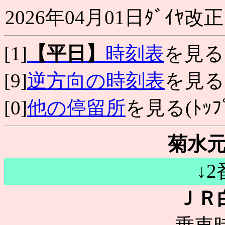
2026年04月01日ﾀﾞｲﾔ改正
[1]
【平日】
時刻表
を見る
[9]
逆方向の時刻表
を見る
[0]
他の停留所
を見る(ﾄｯﾌﾟ
菊水元
↓
ＪＲ