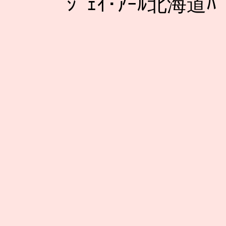
ｼﾞｪｲ･ｱｰﾙ北海道ﾊﾞ