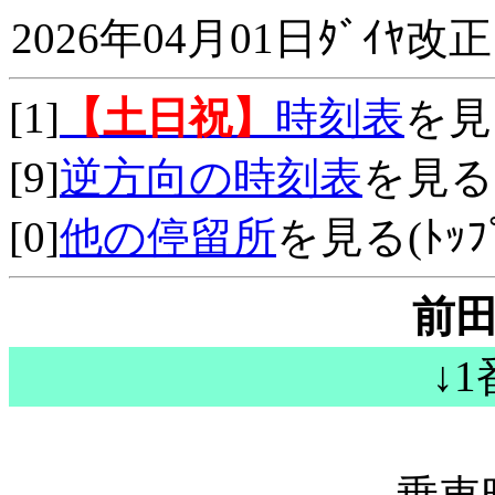
2026年04月01日ﾀﾞｲﾔ改正
[1]
【土日祝】
時刻表
を見
[9]
逆方向の時刻表
を見る
[0]
他の停留所
を見る(ﾄｯﾌﾟ
前
↓