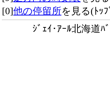
[0]
他の停留所
を見る(ﾄｯﾌﾟ
ｼﾞｪｲ･ｱｰﾙ北海道ﾊﾞ