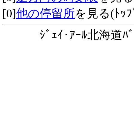
[0]
他の停留所
を見る(ﾄｯﾌﾟ
ｼﾞｪｲ･ｱｰﾙ北海道ﾊﾞ