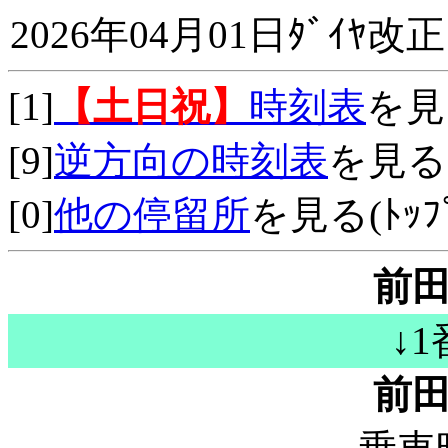
2026年04月01日ﾀﾞｲﾔ改正
[1]
【土日祝】
時刻表
を見
[9]
逆方向の時刻表
を見る
[0]
他の停留所
を見る(ﾄｯﾌﾟ
前
↓
前