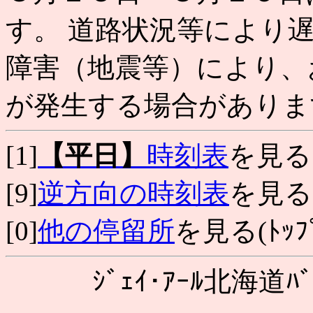
す。 道路状況等により
障害（地震等）により、
が発生する場合がありま
[1]
【平日】
時刻表
を見る
[9]
逆方向の時刻表
を見る
[0]
他の停留所
を見る(ﾄｯﾌﾟ
ｼﾞｪｲ･ｱｰﾙ北海道ﾊﾞ