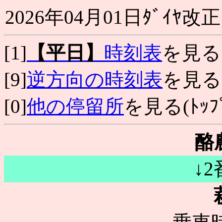
2026年04月01日ﾀﾞｲﾔ改正
[1]
【平日】
時刻表
を見る
[9]
逆方向の時刻表
を見る
[0]
他の停留所
を見る(ﾄｯﾌﾟ
酪
↓