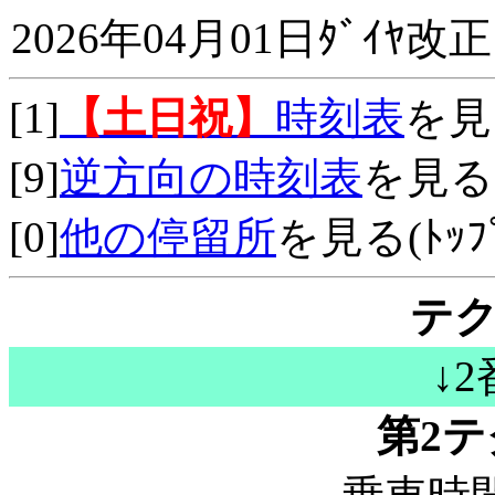
2026年04月01日ﾀﾞｲﾔ改正
[1]
【土日祝】
時刻表
を見
[9]
逆方向の時刻表
を見る
[0]
他の停留所
を見る(ﾄｯﾌﾟ
テ
↓
第2