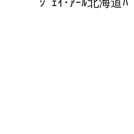
ｼﾞｪｲ･ｱｰﾙ北海道ﾊﾞ