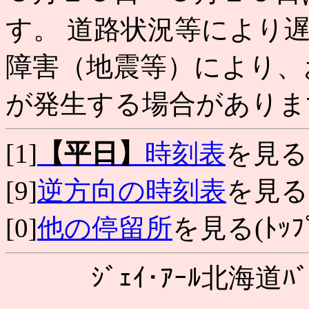
す。 道路状況等により
障害（地震等）により、
が発生する場合がありま
[1]
【平日】
時刻表
を見る
[9]
逆方向の時刻表
を見る
[0]
他の停留所
を見る(ﾄｯﾌﾟ
ｼﾞｪｲ･ｱｰﾙ北海道ﾊﾞ