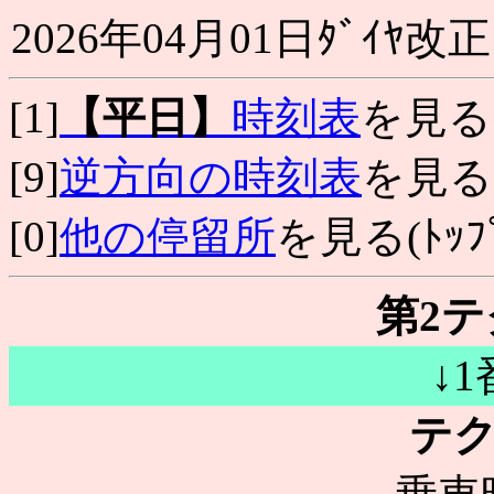
2026年04月01日ﾀﾞｲﾔ改正
[1]
【平日】
時刻表
を見る
[9]
逆方向の時刻表
を見る
[0]
他の停留所
を見る(ﾄｯﾌﾟ
第2
↓
テ