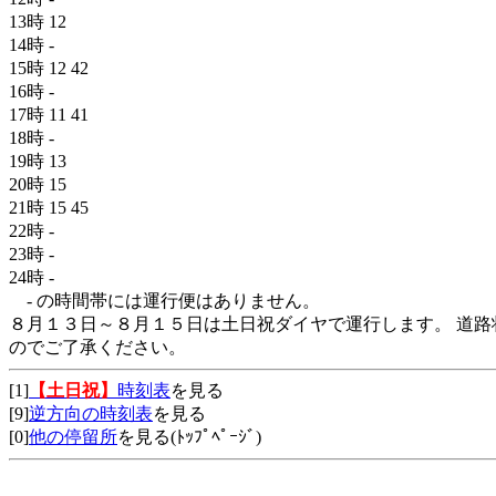
13時
12
14時
-
15時
12
42
16時
-
17時
11
41
18時
-
19時
13
20時
15
21時
15
45
22時
-
23時
-
24時
-
- の時間帯には運行便はありません。
８月１３日～８月１５日は土日祝ダイヤで運行します。 道路
のでご了承ください。
[1]
【土日祝】
時刻表
を見る
[9]
逆方向の時刻表
を見る
[0]
他の停留所
を見る(ﾄｯﾌﾟﾍﾟｰｼﾞ)