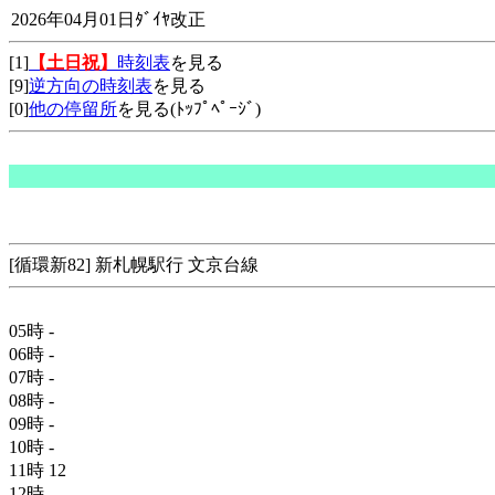
2026年04月01日ﾀﾞｲﾔ改正
[1]
【土日祝】
時刻表
を見る
[9]
逆方向の時刻表
を見る
[0]
他の停留所
を見る(ﾄｯﾌﾟﾍﾟｰｼﾞ)
[循環新82] 新札幌駅行 文京台線
05時
-
06時
-
07時
-
08時
-
09時
-
10時
-
11時
12
12時
-