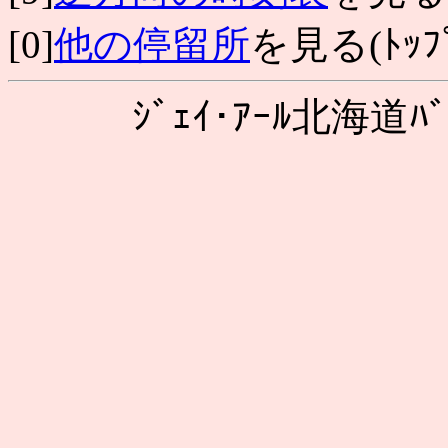
[0]
他の停留所
を見る(ﾄｯﾌﾟ
ｼﾞｪｲ･ｱｰﾙ北海道ﾊﾞ