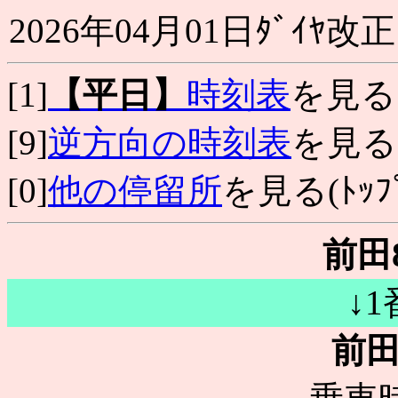
2026年04月01日ﾀﾞｲﾔ改正
[1]
【平日】
時刻表
を見る
[9]
逆方向の時刻表
を見る
[0]
他の停留所
を見る(ﾄｯﾌﾟ
前田
↓
前