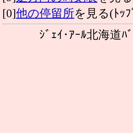
[0]
他の停留所
を見る(ﾄｯﾌﾟ
ｼﾞｪｲ･ｱｰﾙ北海道ﾊﾞ