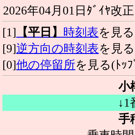
2026年04月01日ﾀﾞｲﾔ改正
[1]
【平日】
時刻表
を見る
[9]
逆方向の時刻表
を見る
[0]
他の停留所
を見る(ﾄｯﾌﾟ
小
↓
手