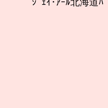
ｼﾞｪｲ･ｱｰﾙ北海道ﾊﾞ