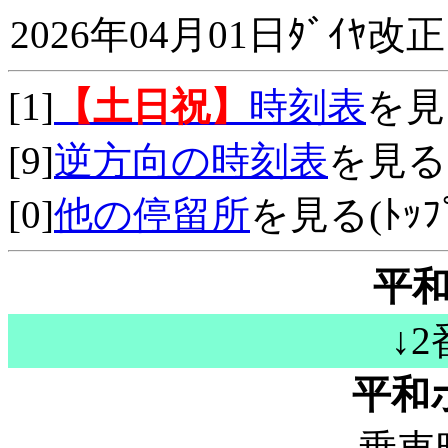
2026年04月01日ﾀﾞｲﾔ改正
[1]
【土日祝】
時刻表
を見
[9]
逆方向の時刻表
を見る
[0]
他の停留所
を見る(ﾄｯﾌﾟ
平和
↓
平和