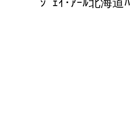
ｼﾞｪｲ･ｱｰﾙ北海道ﾊﾞ