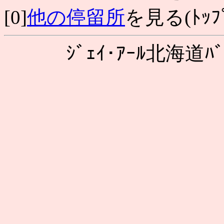
[0]
他の停留所
を見る(ﾄｯﾌﾟ
ｼﾞｪｲ･ｱｰﾙ北海道ﾊﾞ