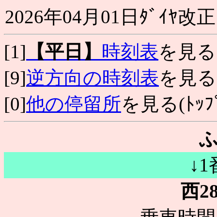
2026年04月01日ﾀﾞｲﾔ改正
[1]
【平日】
時刻表
を見る
[9]
逆方向の時刻表
を見る
[0]
他の停留所
を見る(ﾄｯﾌﾟ
↓
西2