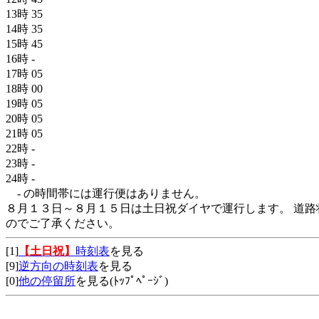
13時
35
14時
35
15時
45
16時
-
17時
05
18時
00
19時
05
20時
05
21時
05
22時
-
23時
-
24時
-
- の時間帯には運行便はありません。
８月１３日～８月１５日は土日祝ダイヤで運行します。 道路
のでご了承ください。
[1]
【土日祝】
時刻表
を見る
[9]
逆方向の時刻表
を見る
[0]
他の停留所
を見る(ﾄｯﾌﾟﾍﾟｰｼﾞ)