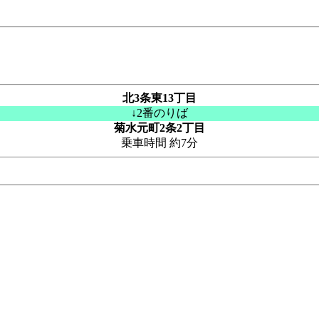
北3条東13丁目
↓2番のりば
菊水元町2条2丁目
乗車時間 約7分