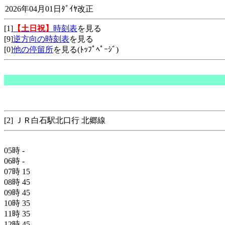
2026年04月01日ﾀﾞｲﾔ改正
[1]
【土日祝】
時刻表
を見る
[9]
逆方向の時刻表
を見る
[0]
他の停留所
を見る(ﾄｯﾌﾟﾍﾟｰｼﾞ)
[2] ＪＲ白石駅北口行 北郷線
05時
-
06時
-
07時
15
08時
45
09時
45
10時
35
11時
35
12時
45