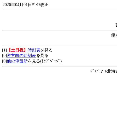
2026年04月01日ﾀﾞｲﾔ改正
便
[1]
【土日祝】
時刻表
を見る
[9]
逆方向の時刻表
を見る
[0]
他の停留所
を見る(ﾄｯﾌﾟﾍﾟｰｼﾞ)
ｼﾞｪｲ･ｱｰﾙ北海