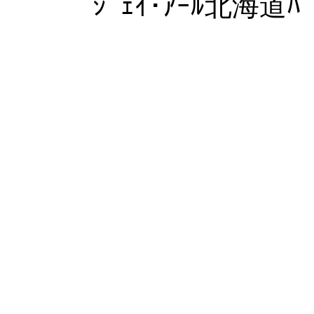
ｼﾞｪｲ･ｱｰﾙ北海道ﾊﾞ