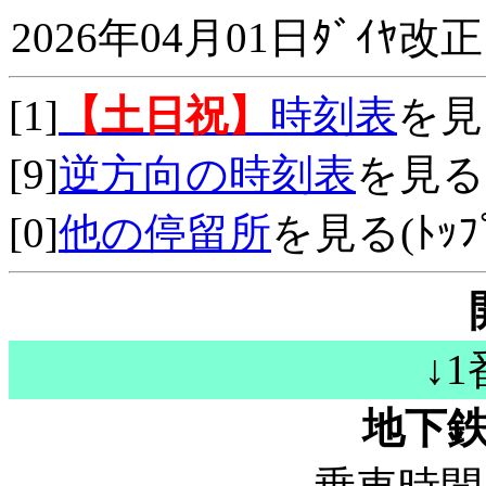
2026年04月01日ﾀﾞｲﾔ改正
[1]
【土日祝】
時刻表
を見
[9]
逆方向の時刻表
を見る
[0]
他の停留所
を見る(ﾄｯﾌﾟ
↓
地下