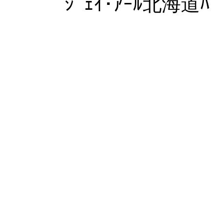
ｼﾞｪｲ･ｱｰﾙ北海道ﾊﾞ