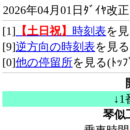
2026年04月01日ﾀﾞｲﾔ改正
[1]
【土日祝】
時刻表
を見
[9]
逆方向の時刻表
を見る
[0]
他の停留所
を見る(ﾄｯﾌﾟ
↓
琴似