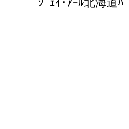
ｼﾞｪｲ･ｱｰﾙ北海道ﾊﾞ