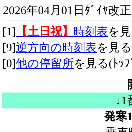
2026年04月01日ﾀﾞｲﾔ改正
[1]
【土日祝】
時刻表
を見
[9]
逆方向の時刻表
を見る
[0]
他の停留所
を見る(ﾄｯﾌﾟ
↓
発寒1